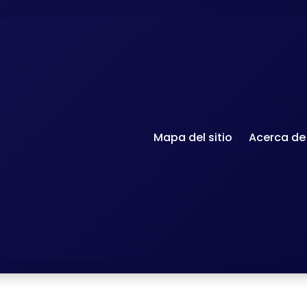
Mapa del sitio
Acerca de
Accueil
-
maneras de apr
Aprender expresiones francesas: 12
los france