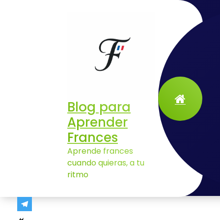
Aller
au
contenu
Blog para
Aprender
Aprender expresiones francesas: 12 frases con “eau” que usan los franceses
Frances
Aprende frances
cuando quieras, a tu
ritmo