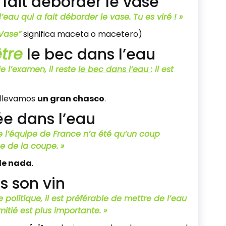
 fait déborder le vase
d’eau qui a fait déborder le vase.
Tu es viré ! »
Vase”
significa maceta o macetero)
tre
le bec dans l’eau
e l’examen, il reste
le bec dans l’eau
: il est
 llevamos
un gran chasco
.
ée dans l’eau
 l’équipe de France n’a été qu’un coup
ée de la coupe. »
 de nada
.
s son vin
olitique, il est préférable de mettre de l’eau
mitié est plus importante. »