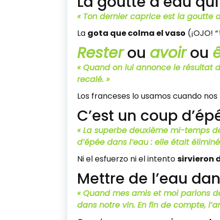
La goutte d’eau qui
« Ton dernier caprice est la goutte 
La
gota que colma el vaso
(¡OJO! “
Rester
ou
avoir
ou
ê
« Quand on lui annonce le résultat d
recalé. »
Los franceses lo usamos cuando nos
C’est un coup d’ép
« La superbe deuxième mi-temps de
d’épée dans l’eau : elle était élimin
Ni el esfuerzo ni el intento
sirvieron
Mettre de l’eau dan
« Quand mes amis et moi parlons de p
dans notre vin.
En fin de compte, l’a