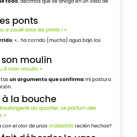
de todo
, decimos que se ahoga en un vaso de
les ponts
au a coulé sous les ponts ! »
rrido
: «… ha corrido (mucha) agua bajo los
à son moulin
au à mon moulin. »
rtas
un argumento que confirma
mi postura
ción.
u à la bouche
boulangerie du quartier. Le parfum des
. »
a
con el olor de unos
croissants
recién hechos?