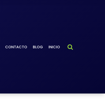
CONTACTO
BLOG
INICIO
ender francés
-
 frases con “eau” que usan
ses