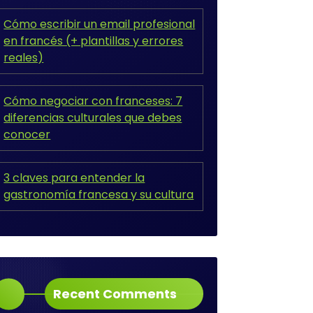
Cómo escribir un email profesional
en francés (+ plantillas y errores
reales)
Cómo negociar con franceses: 7
diferencias culturales que debes
conocer
3 claves para entender la
gastronomía francesa y su cultura
Recent Comments