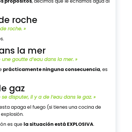
os propósitos
, decimos que le echamos agua al
de roche
de roche. »
s.
ans la mer
té une goutte d’eau dans la mer. »
ne
prácticamente ninguna consecuencia
, es
 le gaz
se disputer, il y a de l’eau dans le gaz. »
esta apaga el fuego (si tienes una cocina de
explosión.
sión es que
la situación está EXPLOSIVA
.