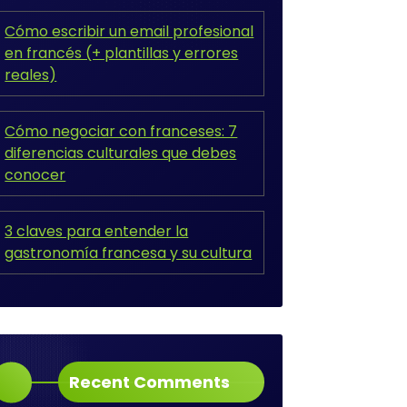
Cómo escribir un email profesional
en francés (+ plantillas y errores
reales)
Cómo negociar con franceses: 7
diferencias culturales que debes
conocer
3 claves para entender la
gastronomía francesa y su cultura
Recent Comments