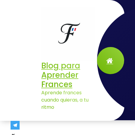
Aller
au
contenu
Blog para
Aprender
10 errores en emails en francés que arruinan tu imagen profesional
Frances
Aprende frances
cuando quieras, a tu
ritmo