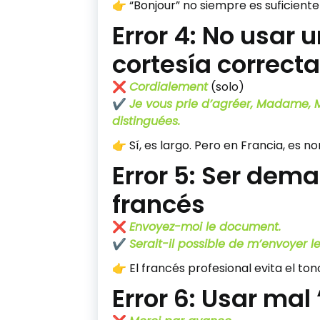
👉 “Bonjour” no siempre es suficient
Error 4: No usar 
cortesía correcta
❌
Cordialement
(solo)
✔️
Je vous prie d’agréer, Madame, M
distinguées.
👉 Sí, es largo. Pero en Francia, es no
Error 5: Ser dem
francés
❌
Envoyez-moi le document.
✔️
Serait-il possible de m’envoyer 
👉 El francés profesional evita el ton
Error 6: Usar ma