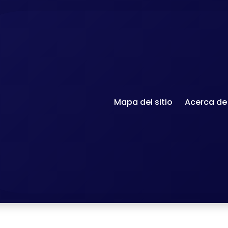
Mapa del sitio
Acerca de
Accueil
-
Francés en el mu
10 errores en emails en francés
profesion