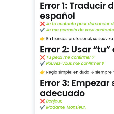
Error 1: Traducir
español
❌
Je te contacte pour demander de
✔️
Je me permets de vous contacter
👉 En francés profesional, se suaviza 
Error 2: Usar “tu
❌
Tu peux me confirmer ?
✔️
Pouvez-vous me confirmer ?
👉 Regla simple: en duda → siempre “
Error 3: Empezar 
adecuado
❌
Bonjour,
✔️
Madame, Monsieur,