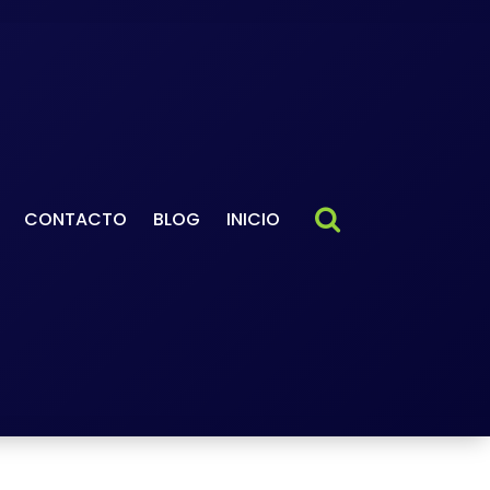
CONTACTO
BLOG
INICIO
ndo profesional
-
 que arruinan tu imagen
al