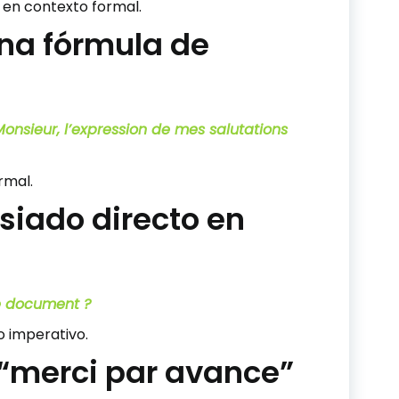
e en contexto formal.
una fórmula de
onsieur, l’expression de mes salutations
rmal.
asiado directo en
le document ?
o imperativo.
l “merci par avance”