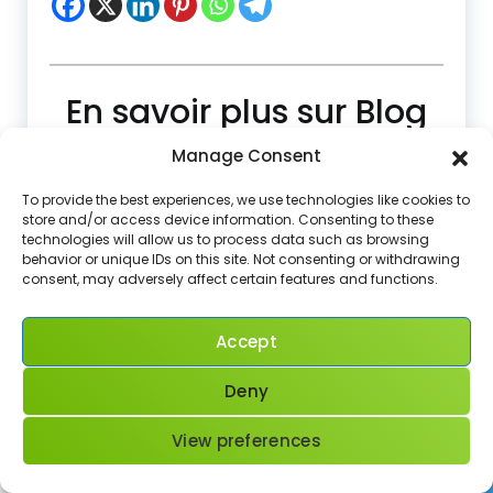
En savoir plus sur Blog
para Aprender Frances
Manage Consent
Subscribe to get the latest posts sent to your
To provide the best experiences, we use technologies like cookies to
email.
store and/or access device information. Consenting to these
Saisissez votre adresse e-mail…
technologies will allow us to process data such as browsing
behavior or unique IDs on this site. Not consenting or withdrawing
Abonnez-vous
consent, may adversely affect certain features and functions.
Accept
comunicación profesional francés
,
Deny
cultura empresarial francesa
,
diferencias
culturales Francia España
,
empresas
View preferences
francesas
,
francés negocios
,
francés para
empresas
,
francés profesional
,
hacer