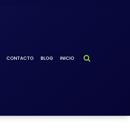
CONTACTO
BLOG
INICIO
ndo profesional
-
 en francés (+ plantillas y
es)