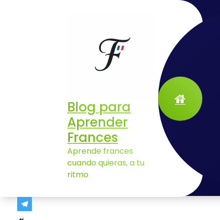
Aller
au
contenu
Blog para
Aprender
Cómo escribir un email profesional en francés (+ plantillas y errores reales)
Frances
Aprende frances
cuando quieras, a tu
ritmo