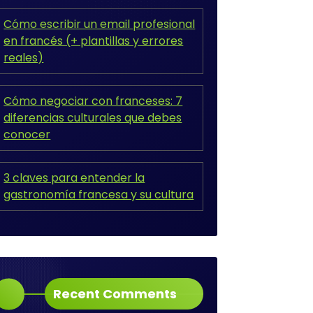
Cómo escribir un email profesional
en francés (+ plantillas y errores
reales)
Cómo negociar con franceses: 7
diferencias culturales que debes
conocer
3 claves para entender la
gastronomía francesa y su cultura
Recent Comments