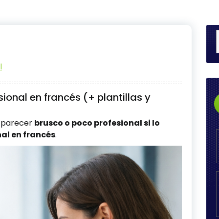
l
ional en francés (+ plantillas y
e parecer
brusco o poco profesional si lo
al en francés
.