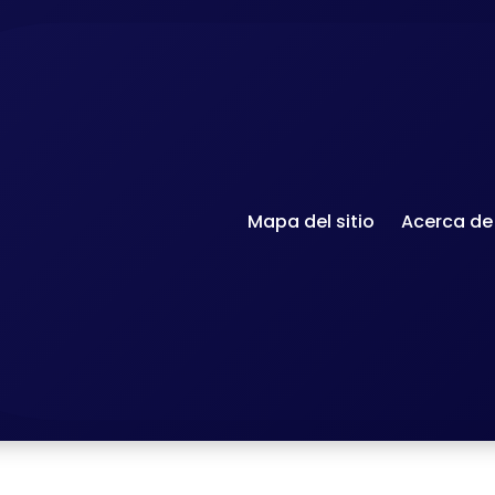
Mapa del sitio
Acerca de
Accueil
-
Francés en el mu
Cómo escribir un email profesional
errores real