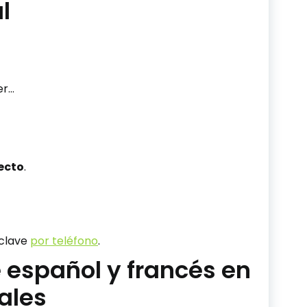
l
er…
ecto
.
 clave
por teléfono
.
e español y francés en
ales