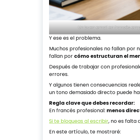
Un buen email en francés empi
Y ese es el problema.
Muchos profesionales no fallan por n
fallan por
cómo estructuran el me
Después de trabajar con profesional
errores.
Y algunos tienen consecuencias reale
un tono demasiado directo puede hace
Regla clave que debes recordar:
En francés profesional:
menos direc
Si te bloqueas al escribir
, no es falta
En este artículo, te mostraré: