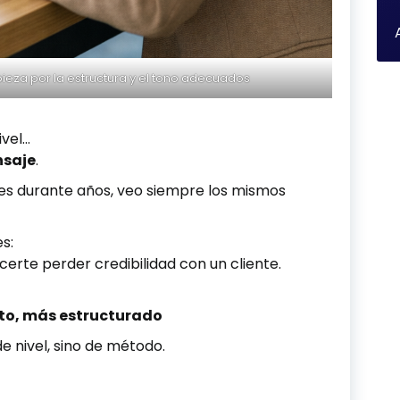
eza por la estructura y el tono adecuados
ivel…
nsaje
.
es durante años, veo siempre los mismos
s:
rte perder credibilidad con un cliente.
to, más estructurado
 de nivel, sino de método.