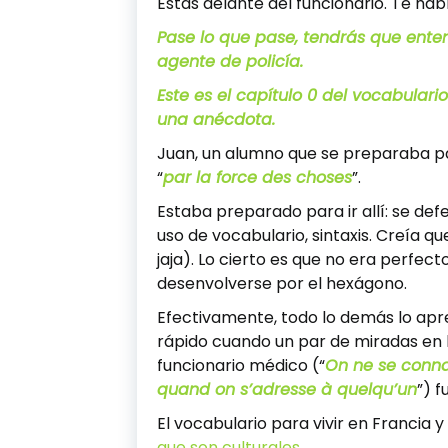
Estás delante del funcionario. Te habl
Pase lo que pase, tendrás que enten
agente de policía.
Este es el capítulo 0 del vocabulario
una anécdota.
Juan, un alumno que se preparaba para
“
par la force des choses
”.
Estaba preparado para ir allí: se def
uso de vocabulario, sintaxis. Creía 
jaja). Lo cierto es que no era perfec
desenvolverse por el hexágono.
Efectivamente, todo lo demás lo apr
rápido cuando un par de miradas en 
funcionario médico (“
On ne se connaî
quand on s’adresse à quelqu’un
”) f
El vocabulario para vivir en Francia 
que son culturales
.