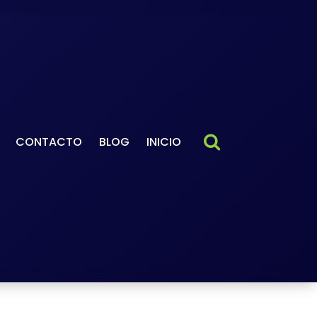
CONTACTO
BLOG
INICIO
cueil
-
2026
-
janvier
-
22