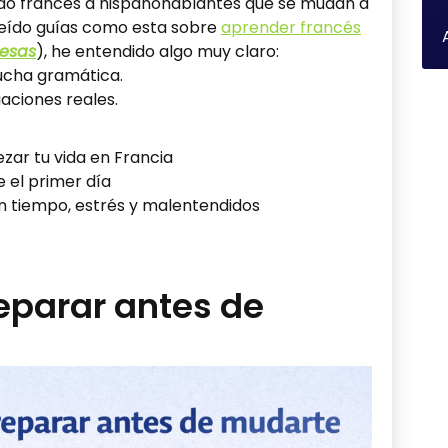
do francés a hispanohablantes que se mudan a
leído guías como esta sobre
aprender francés
cesas
), he entendido algo muy claro:
mucha gramática.
aciones reales.
zar tu vida en Francia
 el primer día
n tiempo, estrés y malentendidos
eparar antes de