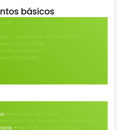
ntos básicos
e clé
sado / un permiso de residencia
ueba de domicilio
da de nacimiento
ducción jurada
us. –
Necesito pedir cita
.
Aquí están los documentos solicitados
.
icile. –
Me falta un justificante de