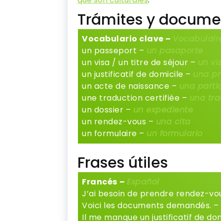
Trámites y docume
Vocabulario clave –
Vocabulair
un passeport –
un pasaporte
un visa / un titre de séjour –
un vi
un justificatif de domicile –
una pr
un acte de naissance –
una parti
une traduction certifiée –
una tra
un dossier –
un expediente
un rendez-vous –
una cita
un formulaire –
un formulario
Frases útiles
Francés
–
Español
J’ai besoin de prendre rendez-vo
Voici les documents demandés. –
Il me manque un justificatif de dom