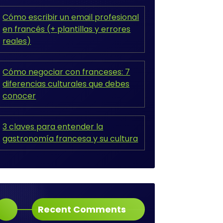
Cómo escribir un email profesional
en francés (+ plantillas y errores
reales)
Cómo negociar con franceses: 7
diferencias culturales que debes
conocer
3 claves para entender la
gastronomía francesa y su cultura
Recent Comments