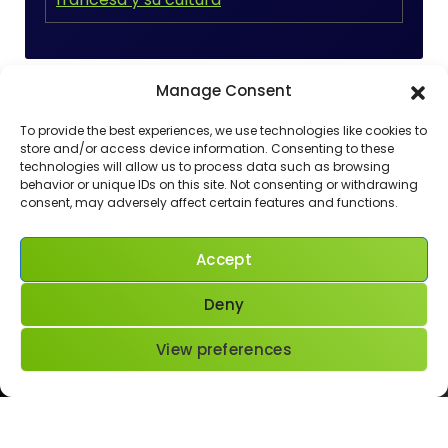
Manage Consent
To provide the best experiences, we use technologies like cookies to
Recent Comments
store and/or access device information. Consenting to these
technologies will allow us to process data such as browsing
behavior or unique IDs on this site. Not consenting or withdrawing
Aucun commentaire à afficher.
consent, may adversely affect certain features and functions.
Accept
Deny
View preferences