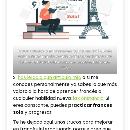
Incluir saludos y expresiones comunes en francés
en tu rutina diaria te ayuda a aprender francés de
forma natural, incluso cuando estás estudiando
solo.
Si
has leído algún artículo mío
o si me
conoces personalmente ya sabes lo que más
valoro
a la hora de aprender francés o
cualquier habilidad nueva:
la constancia.
Si
eres constante, puedes
practicar frances
solo
y progresar.
Te he dejado aquí unos trucos para mejorar
en francés interactuando porque creo que