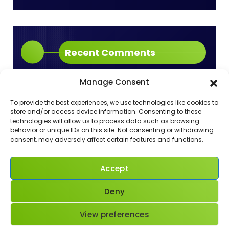
Recent Comments
Manage Consent
Aucun commentaire à afficher.
To provide the best experiences, we use technologies like cookies to
store and/or access device information. Consenting to these
technologies will allow us to process data such as browsing
behavior or unique IDs on this site. Not consenting or withdrawing
consent, may adversely affect certain features and functions.
Accept
Deny
View preferences
Copyright © 2026 | Powered by
Webique