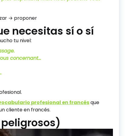
izar → proponer
e necesitas sí o sí
ucho tu nivel:
ssage.
vous concernant…
…
ofesional.
vocabulario profesional en francés
que
n cliente en francés.
y peligrosos)