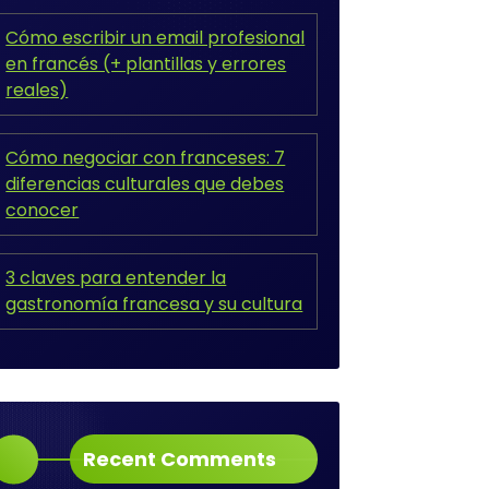
Cómo escribir un email profesional
en francés (+ plantillas y errores
reales)
Cómo negociar con franceses: 7
diferencias culturales que debes
conocer
3 claves para entender la
gastronomía francesa y su cultura
Recent Comments