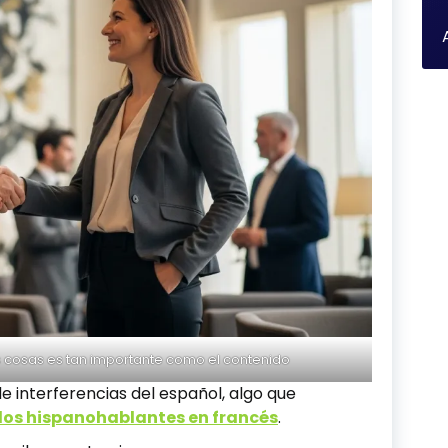
as cosas es tan importante como el contenido
 interferencias del español, algo que
 los hispanohablantes en francés
.