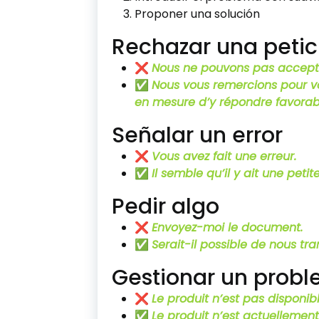
Proponer una solución
Rechazar una petic
❌
Nous ne pouvons pas accept
✅
Nous vous remercions pour v
en mesure d’y répondre favora
Señalar un error
❌
Vous avez fait une erreur.
✅
Il semble qu’il y ait une peti
Pedir algo
❌
Envoyez-moi le document.
✅
Serait-il possible de nous t
Gestionar un prob
❌
Le produit n’est pas disponibl
✅
Le produit n’est actuellemen