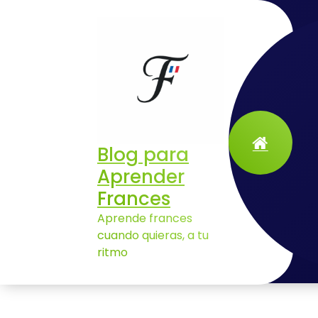
Aller
au
contenu
Blog para
Aprender
Archives de l’étiquette : comunicación profesional francés
Frances
Aprende frances
cuando quieras, a tu
ritmo