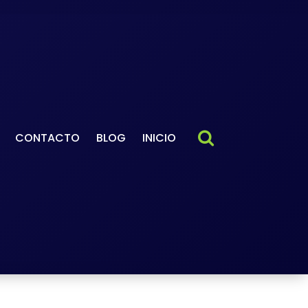
CONTACTO
BLOG
INICIO
eil
-
cación profesional francés"