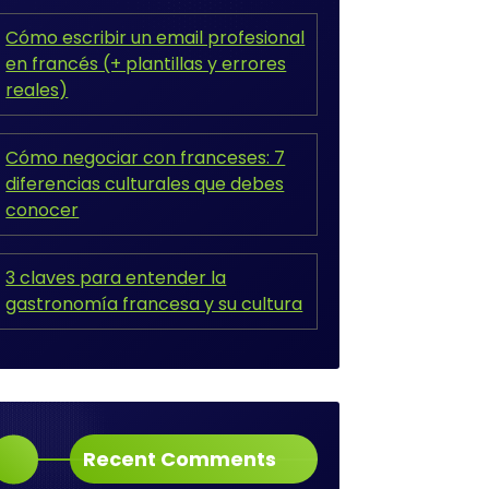
Cómo escribir un email profesional
en francés (+ plantillas y errores
reales)
Cómo negociar con franceses: 7
diferencias culturales que debes
conocer
3 claves para entender la
gastronomía francesa y su cultura
Recent Comments