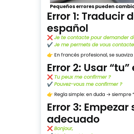
Pequeños errores pueden cambi
Error 1: Traducir
español
❌
Je te contacte pour demander de
✔️
Je me permets de vous contacter
👉 En francés profesional, se suaviza 
Error 2: Usar “tu
❌
Tu peux me confirmer ?
✔️
Pouvez-vous me confirmer ?
👉 Regla simple: en duda → siempre “
Error 3: Empezar 
adecuado
❌
Bonjour,