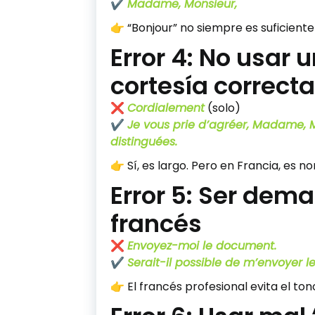
✔️
Madame, Monsieur,
👉 “Bonjour” no siempre es suficient
Error 4: No usar 
cortesía correcta
❌
Cordialement
(solo)
✔️
Je vous prie d’agréer, Madame, M
distinguées.
👉 Sí, es largo. Pero en Francia, es no
Error 5: Ser dem
francés
❌
Envoyez-moi le document.
✔️
Serait-il possible de m’envoyer 
👉 El francés profesional evita el ton