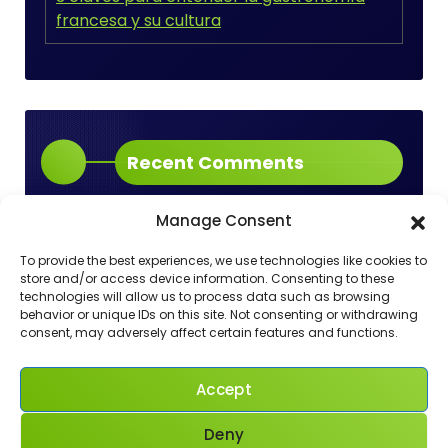
francesa y su cultura
Recent Comments
Manage Consent
Aucun commentaire à afficher.
To provide the best experiences, we use technologies like cookies to
store and/or access device information. Consenting to these
technologies will allow us to process data such as browsing
behavior or unique IDs on this site. Not consenting or withdrawing
consent, may adversely affect certain features and functions.
Accept
Deny