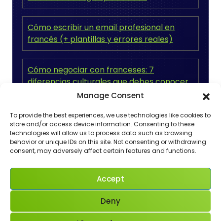
Cómo escribir un email profesional en
francés (+ plantillas y errores reales)
Cómo negociar con franceses: 7
diferencias culturales que debes conocer
Manage Consent
3 claves para entender la gastronomía
To provide the best experiences, we use technologies like cookies to
francesa y su cultura
store and/or access device information. Consenting to these
technologies will allow us to process data such as browsing
behavior or unique IDs on this site. Not consenting or withdrawing
consent, may adversely affect certain features and functions.
Accept
Recent Comments
Deny