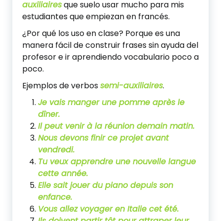
auxiliaires
que suelo usar mucho para mis
estudiantes que empiezan en francés.
¿Por qué los uso en clase? Porque es una
manera fácil de construir frases sin ayuda del
profesor e ir aprendiendo vocabulario poco a
poco.
Ejemplos de verbos
semi-auxiliaires
.
Je vais manger
une pomme après le
dîner.
Il peut venir
à la réunion demain matin.
Nous devons finir
ce projet avant
vendredi.
Tu veux apprendre
une nouvelle langue
cette année.
Elle sait jouer
du piano depuis son
enfance.
Vous allez voyager
en Italie cet été.
Ils doivent partir
tôt pour attraper leur